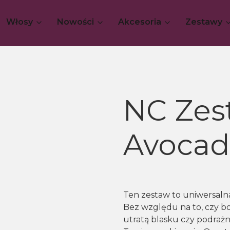
Włosy
Nowości
Akcesoria
Zestawy
NC Zes
Avocad
Ten zestaw to uniwersalna
Bez względu na to, czy bo
utratą blasku czy podrażn