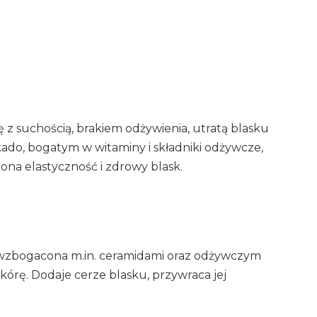
ę z suchością, brakiem odżywienia, utratą blasku
kado, bogatym w witaminy i składniki odżywcze,
 ona elastyczność i zdrowy blask.
 wzbogacona m.in. ceramidami oraz odżywczym
skórę. Dodaje cerze blasku, przywraca jej