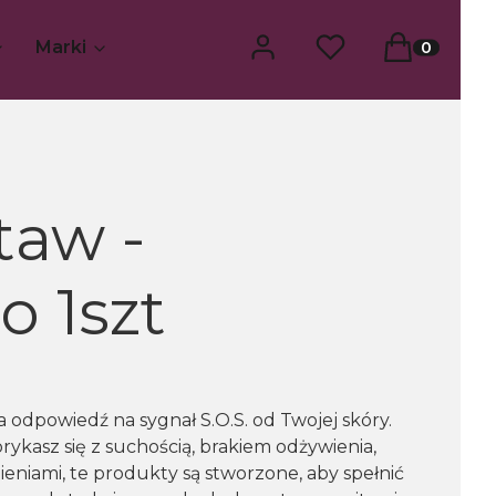
Zaloguj się
Ulubione
Koszyk
Produkty w
Marki
taw -
o 1szt
 odpowiedź na sygnał S.O.S. od Twojej skóry.
rykasz się z suchością, brakiem odżywienia,
ieniami, te produkty są stworzone, aby spełnić