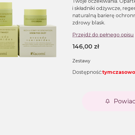
Twoje oczekiwania. Opart
i składniki odżywcze, rege
naturalną barierę ochronn
zdrowy blask.
Przejdź do pełnego opisu
Cena
146,00 zł
Zestawy
Dostępność:
tymczasowo
Powiad