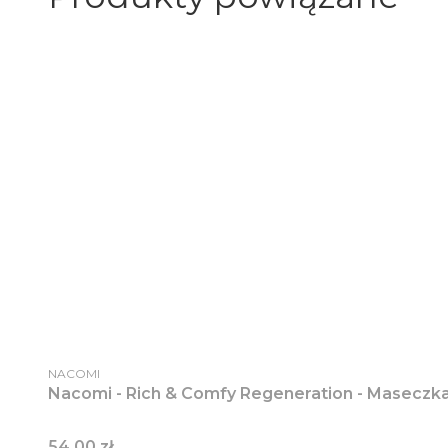
PRODUCENT
NACOMI
Nacomi - Rich & Comfy Regeneration - Masecz
Cena
54,00 zł