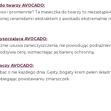
do twarzy AVOCADO:
wo i promiennie? Ta maseczka do twarzy to niezastąpion
onej ceramidami i ekstraktem z awokado ekstremalnie na
.
zyszczająca AVOCADO:
cznie usuwa zanieczyszczenia, nie powodując podrażnień 
odżywia cerę, wzmacniając jej barierę ochronną.
 oczy AVOCADO:
bać o nie każdego dnia. Gęsty, bogaty krem pełen skład
pobiegając powstawaniu zmarszczek.