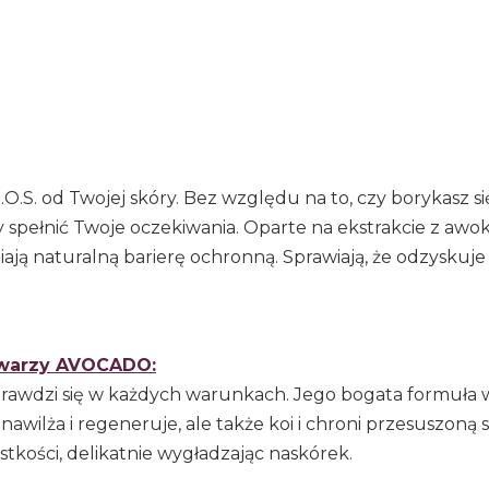
.S. od Twojej skóry. Bez względu na to, czy borykasz si
y spełnić Twoje oczekiwania. Oparte na ekstrakcie z awo
iają naturalną barierę ochronną. Sprawiają, że odzyskuje
warzy AVOCADO:
rawdzi się w każdych warunkach. Jego bogata formuła
awilża i regeneruje, ale także koi i chroni przesuszoną 
tkości, delikatnie wygładzając naskórek.