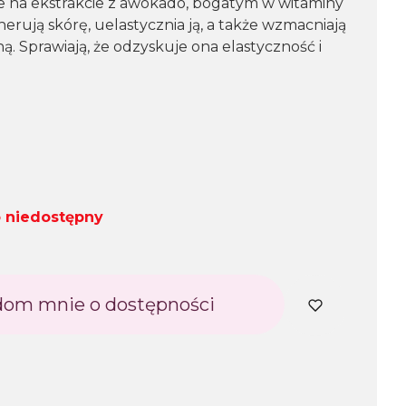
e na ekstrakcie z awokado, bogatym w witaminy
nerują skórę, uelastycznia ją, a także wzmacniają
ą. Sprawiają, że odzyskuje ona elastyczność i
 niedostępny
om mnie o dostępności