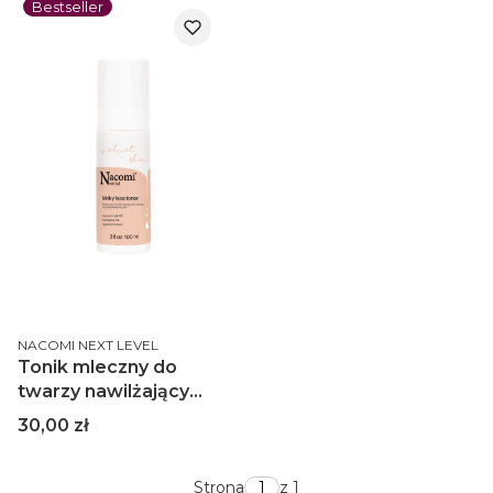
ml
Bestseller
PRODUCENT
NACOMI NEXT LEVEL
Tonik mleczny do
twarzy nawilżający
100ml
Cena
30,00 zł
Strona
z 1