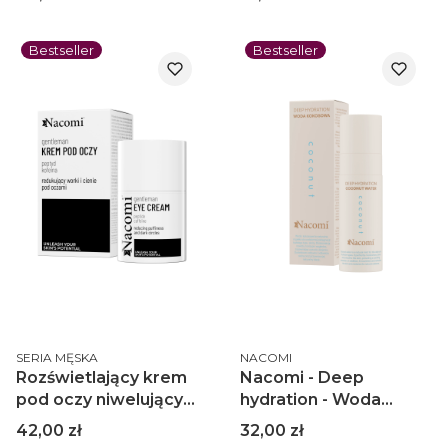
0.5% 30ml
Bestseller
Bestseller
PRODUCENT
PRODUCENT
SERIA MĘSKA
NACOMI
Rozświetlający krem
Nacomi - Deep
pod oczy niwelujący
hydration - Woda
worki i cienie z
kokosowa COCONUT
Cena
Cena
42,00 zł
32,00 zł
peptydami i kofeiną
100ml