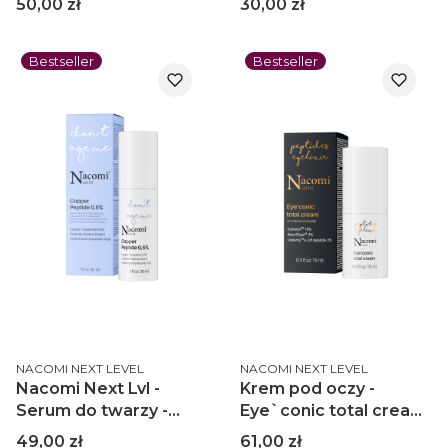
Cena
Cena
50,00 zł
30,00 zł
Bestseller
Bestseller
PRODUCENT
PRODUCENT
NACOMI NEXT LEVEL
NACOMI NEXT LEVEL
Nacomi Next Lvl -
Krem pod oczy -
Serum do twarzy -
Eye`conic total cream
Peptyd miedziowy
15ml
Cena
Cena
49,00 zł
61,00 zł