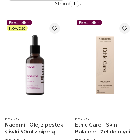
Strona
z 1
Bestseller
Bestseller
Nowość
PRODUCENT
PRODUCENT
NACOMI
NACOMI
Nacomi - Olej z pestek
Ethic Care - Skin
śliwki 50ml z pipetą
Balance - Żel do mycia
twarzy 100ml