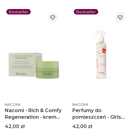
30ml
Bestseller
Bestseller
PRODUCENT
PRODUCENT
NACOMI
NACOMI
Nacomi - Rich & Comfy
Perfumy do
Regeneration - krem
pomieszczeń - Girls
pod oczy AVOCADO
night 250ml
Cena
Cena
42,00 zł
42,00 zł
15ml