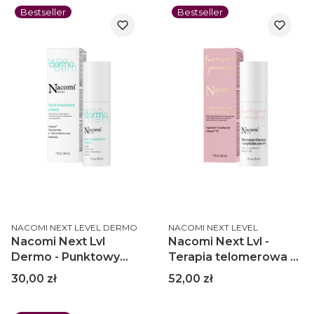
Bestseller
Bestseller
PRODUCENT
PRODUCENT
NACOMI NEXT LEVEL DERMO
NACOMI NEXT LEVEL
Nacomi Next Lvl
Nacomi Next Lvl -
Dermo - Punktowy
Terapia telomerowa z
krem
peptydami 30 ml
Cena
Cena
30,00 zł
52,00 zł
przeciwdziałający
niedoskonałościom 30