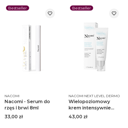
Bestseller
Bestseller
PRODUCENT
PRODUCENT
NACOMI
NACOMI NEXT LEVEL DERMO
Nacomi - Serum do
Wielopoziomowy
rzęs i brwi 8ml
krem intensywnie
nawilżający 50 ml
Cena
Cena
33,00 zł
43,00 zł