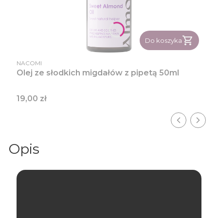
Do koszyka
PRODUCENT
NACOMI
Olej ze słodkich migdałów z pipetą 50ml
Cena
19,00 zł
Opis