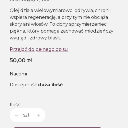
Olej działa wielowymiarowo: odżywia, chroni i
wspiera regenerację, a przy tym nie obciąża
skóry ani włosów. To cichy sprzymierzeniec
piękna, który pomaga zachować młodzieńczy
wygląd i zdrowy blask.
Przejdź do pełnego opisu
Cena
50,00 zł
Nacomi
Dostępność:
duża ilość
Ilość
szt.