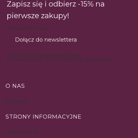
Zapisz się i odbierz -15% na
pierwsze zakupy!
Twój adres e-mail
Dołącz do newslettera
Zapisując się, akceptujesz nasz
regulamin
.
Przetwarzanie danych odbywa się zgodnie z
polityką prywatności
.
Linki w stopce
O NAS
Kontakt
STRONY INFORMACYJNE
Projekty UE