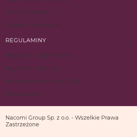
Formy płatności
Zwroty i reklamacje
REGULAMINY
Regulamin (AKTUALNY)
Regulamin promocji
Polityka prywatności RODO
Pliki cookies
Nacomi Group Sp. z o.o. - Wszelkie Prawa
Zastrzeżone