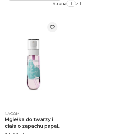
Strona
z 1
PRODUCENT
NACOMI
Mgiełka do twarzy i
ciała o zapachu papai –
80 ml