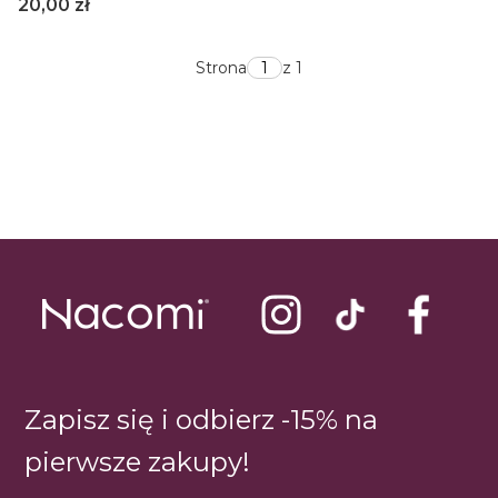
Cena
20,00 zł
Strona
z 1
Zapisz się i odbierz -15% na
pierwsze zakupy!