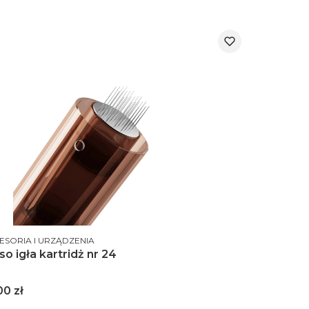
DUCENT
ESORIA I URZĄDZENIA
o igła kartridż nr 24
na
00 zł