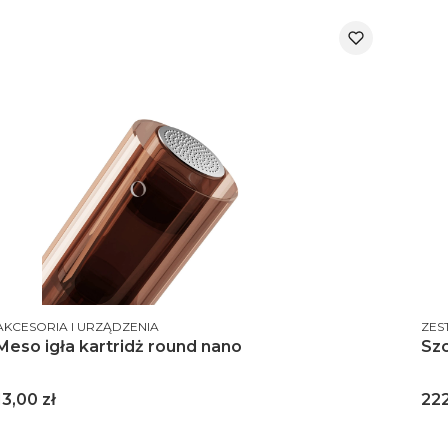
PRODUCENT
PRO
AKCESORIA I URZĄDZENIA
ZES
Meso igła kartridż round nano
Szc
Cena
Ce
13,00 zł
222