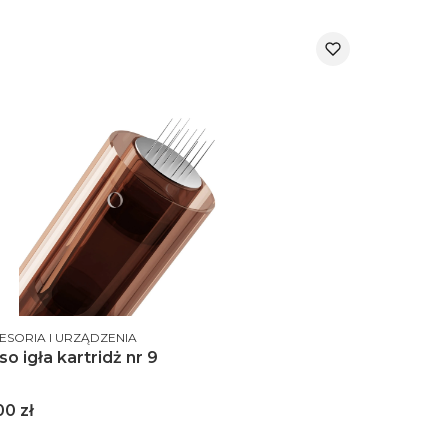
DUCENT
ESORIA I URZĄDZENIA
o igła kartridż nr 9
na
00 zł