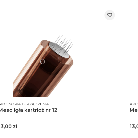
PRODUCENT
PRO
AKCESORIA I URZĄDZENIA
AKC
Meso igła kartridż nr 12
Mes
Cena
Ce
13,00 zł
13,