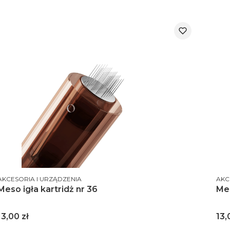
PRODUCENT
PRO
AKCESORIA I URZĄDZENIA
AKC
Meso igła kartridż nr 36
Mes
Cena
Ce
13,00 zł
13,