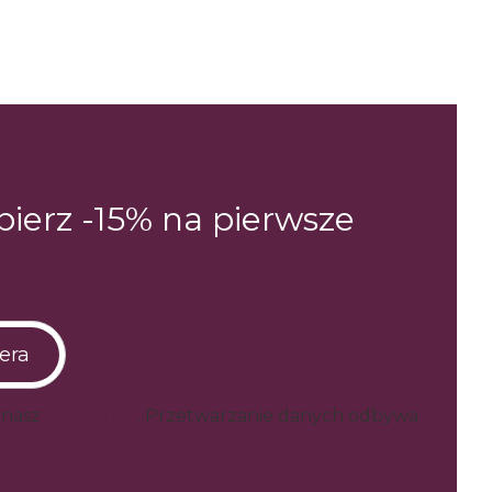
dbierz -15% na pierwsze
era
z nasz
regulamin
. Przetwarzanie danych odbywa
watności
.