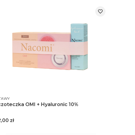
DUCENT
TAWY
zoteczka OMI + Hyaluronic 10%
na
,00 zł