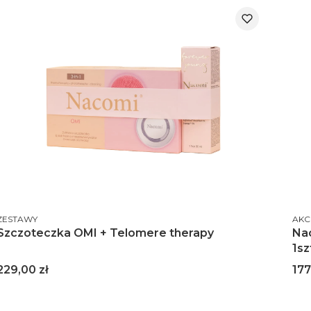
PRODUCENT
PRO
ZESTAWY
AKC
Szczoteczka OMI + Telomere therapy
Na
1sz
Cena
Ce
229,00 zł
177