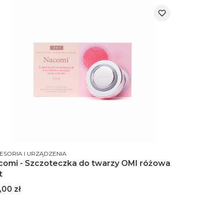
DUCENT
ESORIA I URZĄDZENIA
comi - Szczoteczka do twarzy OMI różowa
t
na
,00 zł