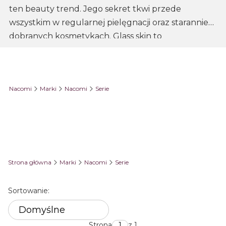
ten beauty trend. Jego sekret tkwi przede
wszystkim w regularnej pielęgnacji oraz starannie
dobranych kosmetykach. Glass skin to
transparentna, wyjątkowo gładka, wyrównana i
błyszcząca skóra, przez co wygląda niczym tafla
szkła.
Nacomi
Marki
Nacomi
Serie
Ponieważ
szklana skóra
to
zdrowa skóra
, krem
zawiera niezbędne składniki aktywne i witaminy,
które wspierają jej witalność.
Strona główna
Marki
Nacomi
Serie
Lista produktów
Sortowanie:
Domyślne
Strona
z 1