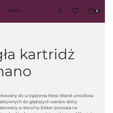
Zaloguj się
Ulubione
Koszyk
Produkty w
Marki
ła kartridż
nano
ykowany do urządzenia Meso Wand umożliwia
aktywnych do głębszych warstw skóry.
akowany w sterylny blister pozwala na