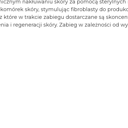
cznym nakłuwaniu skóry za pomocą sterylnych igi
mórek skóry, stymulując fibroblasty do produkcji
 które w trakcie zabiegu dostarczane są skoncen
ia i regeneracji skóry. Zabieg w zależności od w