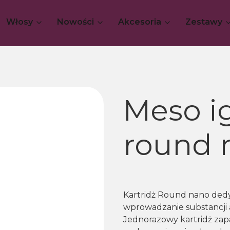
Włosy
Nowości
Akcesoria
Zestawy
Meso ig
round 
Kartridż Round nano ded
wprowadzanie substancji 
Jednorazowy kartridż zap