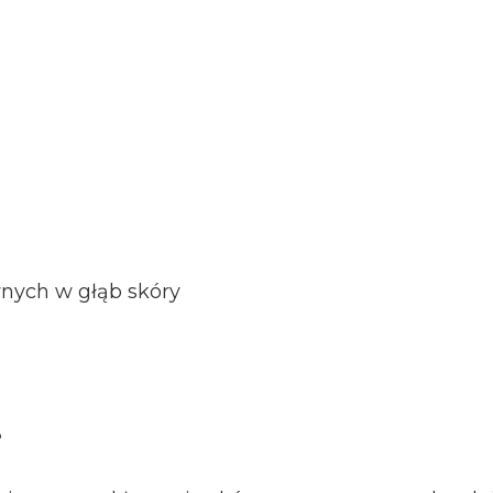
wnych w głąb skóry
?