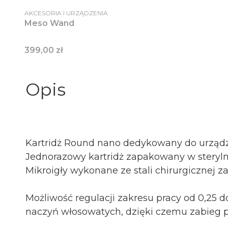
PRODUCENT
AKCESORIA I URZĄDZENIA
Meso Wand
Cena
399,00 zł
Opis
Kartridż Round nano dedykowany do urządz
Jednorazowy kartridż zapakowany w steryln
Mikroigły wykonane ze stali chirurgicznej z
Możliwość regulacji zakresu pracy od 0,25 d
naczyń włosowatych, dzięki czemu zabie