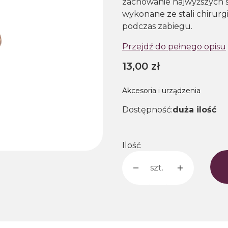
zachowanie najwyższych s
wykonane ze stali chirurg
podczas zabiegu.
Przejdź do pełnego opisu
Cena
13,00 zł
Akcesoria i urządzenia
Dostępność:
duża ilość
Ilość
szt.