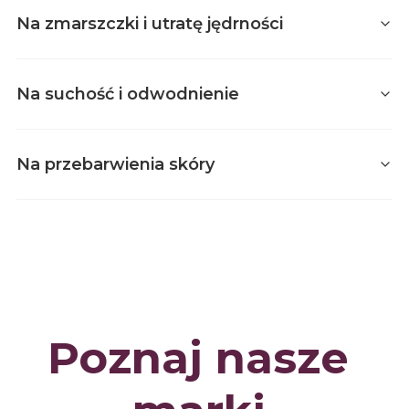
Na zmarszczki i utratę jędrności
Na suchość i odwodnienie
Na przebarwienia skóry
Producent Nacomi Next Level
Nacomi Next Level
Poznaj nasze 
Nacomi Next Lvl -
Serum do twarzy -
Granactive Retinoid
Pro+ 2% - 30ml
Producent Nacomi Next Level
Nacomi Next Level
Producent Nacomi Next Level
Nacomi Next Level