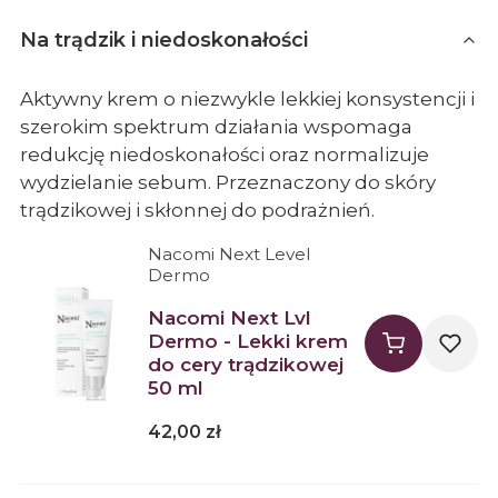
Na trądzik i niedoskonałości
Aktywny krem o niezwykle lekkiej konsystencji i
szerokim spektrum działania wspomaga
redukcję niedoskonałości oraz normalizuje
wydzielanie sebum. Przeznaczony do skóry
trądzikowej i skłonnej do podrażnień.
Producent Nacomi Next Level Dermo
Nacomi Next Level
Dermo
Nacomi Next Lvl
Dermo - Lekki krem
do cery trądzikowej
50 ml
Cena
42,00 zł