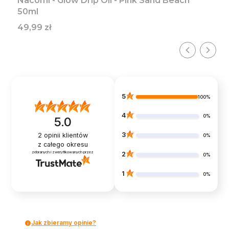
Nacomi - Glow Drip Oil - Pink Sand Beach
50ml
Cena
49,99 zł
5
100%
4
0%
5.0
3
2
opinii klientów
0%
z całego okresu
zebranych i zweryfikowanych przez
2
0%
1
0%
Jak zbieramy opinie?