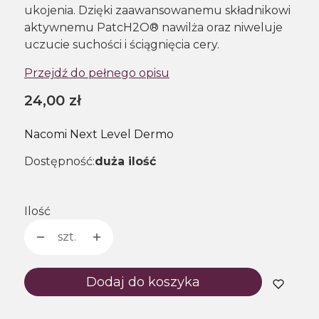
ukojenia. Dzięki zaawansowanemu składnikowi
aktywnemu PatcH2O® nawilża oraz niweluje
uczucie suchości i ściągnięcia cery.
Przejdź do pełnego opisu
Cena
24,00 zł
Nacomi Next Level Dermo
Dostępność:
duża ilość
Ilość
szt.
Dodaj do koszyka