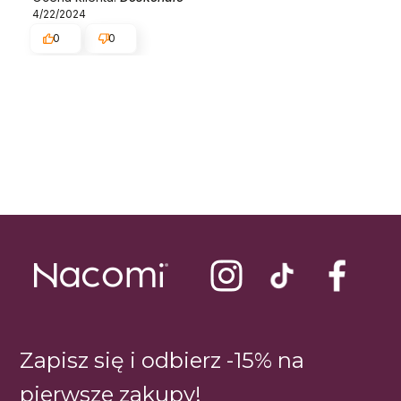
4/22/2024
0
0
Zapisz się i odbierz -15% na
pierwsze zakupy!