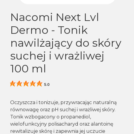
Nacomi Next Lvl
Dermo - Tonik
nawilżający do skóry
suchej i wrażliwej
100 ml
5.0
Oczyszcza i tonizuje, przywracając naturalną
równowagę oraz pH suchej i wrażliwej skóry.
Tonik wzbogacony o propanediol,
wielofunkcyjny polisacharyd oraz alantoinę
rewitalizuje skórę i zapewnia jej uczucie