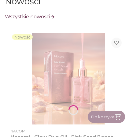
Nowości
Wszystkie nowości
Nowość
Do koszyka
PRODUCENT
NACOMI