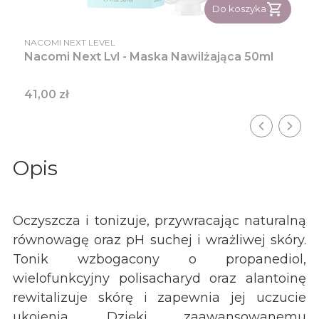
Do koszyka
PRODUCENT
NACOMI NEXT LEVEL
Nacomi Next Lvl - Maska Nawilżająca 50ml
Cena
41,00 zł
Opis
Oczyszcza i tonizuje, przywracając naturalną
równowagę oraz pH suchej i wrażliwej skóry.
Tonik wzbogacony o propanediol,
wielofunkcyjny polisacharyd oraz alantoinę
rewitalizuje skórę i zapewnia jej uczucie
ukojenia. Dzięki zaawansowanemu