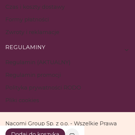
Czas i koszty dostawy
Formy płatności
Zwroty i reklamacje
REGULAMINY
Regulamin (AKTUALNY)
Regulamin promocji
Polityka prywatności RODO
Pliki cookies
Nacomi Group Sp. z o.o. - Wszelkie Prawa
Zastrzeżone
Dodaj do koszyka