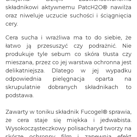
składnikowi aktywnemu PatcH2O® nawilża
oraz niweluje uczucie suchości i ściągnięcia
cery.
Cera sucha i wrażliwa ma to do siebie, że
łatwo ją przesuszyć czy podrażnić. Nie
produkuje tyle sebum co skóra tłusta czy
mieszana, przez co jej warstwa ochronna jest
delikatniejsza. Dlatego w jej wypadku
odpowiednia pielęgnacja oparta na
skrupulatnie dobranych składnikach to
podstawa.
Zawarty w toniku składnik Fucogel® sprawia,
że cera staje się miękka i jedwabista.
Wysokocząsteczkowy polisacharyd tworzy na
skórze ochronny film i zapewnia efekt