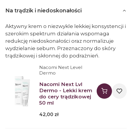
Na trądzik i niedoskonałości
Aktywny krem o niezwykle lekkiej konsystencji i
szerokim spektrum działania wspomaga
redukcję niedoskonałości oraz normalizuje
wydzielanie sebum. Przeznaczony do skóry
trądzikowej i skłonnej do podrażnień.
Producent Nacomi Next Level Dermo
Nacomi Next Level
Dermo
Nacomi Next Lvl
Dermo - Lekki krem
do cery trądzikowej
50 ml
Cena
42,00 zł