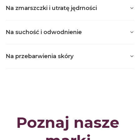
Na zmarszczki i utratę jędrności
Na suchość i odwodnienie
Na przebarwienia skóry
Producent Nacomi Next Level
Nacomi Next Level
Poznaj nasze 
Nacomi Next Lvl -
Serum do twarzy -
Granactive Retinoid
Pro+ 2% - 30ml
Producent Nacomi Next Level
Nacomi Next Level
Producent Nacomi Next Level
Nacomi Next Level