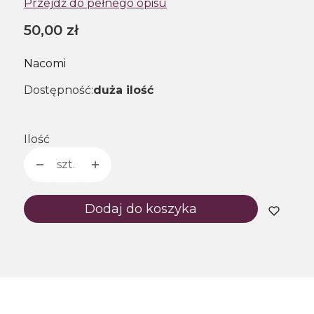
Przejdź do pełnego opisu
Cena
50,00 zł
Nacomi
Dostępność:
duża ilość
Ilość
szt.
Dodaj do koszyka