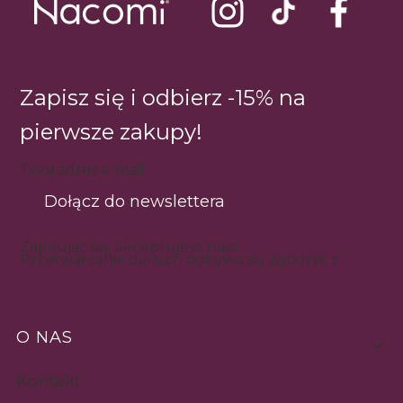
Zapisz się i odbierz -15% na
pierwsze zakupy!
Twój adres e-mail
Dołącz do newslettera
Zapisując się, akceptujesz nasz
regulamin
.
Przetwarzanie danych odbywa się zgodnie z
polityką prywatności
.
Linki w stopce
O NAS
Kontakt