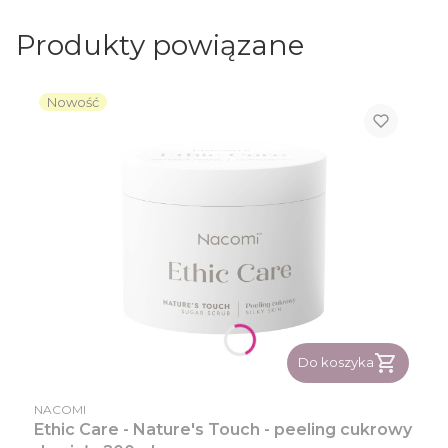
Produkty powiązane
Nowość
Do koszyka
PRODUCENT
NACOMI
Ethic Care - Nature's Touch - peeling cukrowy