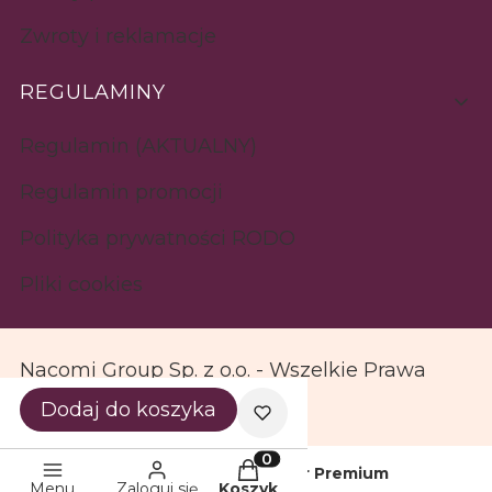
Zwroty i reklamacje
REGULAMINY
Regulamin (AKTUALNY)
Regulamin promocji
Polityka prywatności RODO
Pliki cookies
Nacomi Group Sp. z o.o. - Wszelkie Prawa
Zastrzeżone
Dodaj do koszyka
Produkty w koszyku: 0. Zob
Sklep internetowy
Shoper Premium
Menu
Zaloguj się
Koszyk