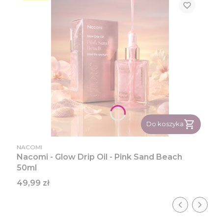
Do koszyka
PRODUCENT
NACOMI
Nacomi - Glow Drip Oil - Pink Sand Beach
50ml
Cena
49,99 zł