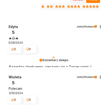
Edyta
zweryfikowano
5
🔥👍️🔥
5/28/2024
0
0
Komentarz sklepu
Baaardzo dziękujemy, cieszymy się z Twojej opinii :)
Pozdrowienia :)
Wioleta
zweryfikowano
5
Polecam
3/25/2024
0
0