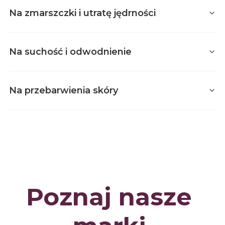
Na zmarszczki i utratę jędrności
Na suchość i odwodnienie
Na przebarwienia skóry
Producent Nacomi Next Level
Nacomi Next Level
Poznaj nasze 
Nacomi Next Lvl -
Serum do twarzy -
Granactive Retinoid
Pro+ 2% - 30ml
Producent Nacomi Next Level
Nacomi Next Level
Producent Nacomi Next Level
Nacomi Next Level