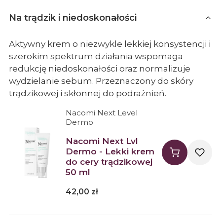
Na trądzik i niedoskonałości
Aktywny krem o niezwykle lekkiej konsystencji i
szerokim spektrum działania wspomaga
redukcję niedoskonałości oraz normalizuje
wydzielanie sebum. Przeznaczony do skóry
trądzikowej i skłonnej do podrażnień.
Producent Nacomi Next Level Dermo
Nacomi Next Level
Dermo
Nacomi Next Lvl
Dermo - Lekki krem
do cery trądzikowej
50 ml
Cena
42,00 zł